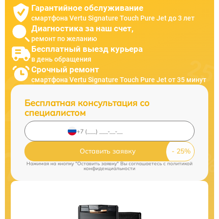
Гарантийное обслуживание
смартфона Vertu Signature Touch Pure Jet до 3 лет
Диагностика за наш счет,
ремонт по желанию
Бесплатный выезд курьера
в день обращения
Срочный ремонт
смартфона Vertu Signature Touch Pure Jet от 35 минут
Бесплатная консультация со
специалистом
Оставить заявку
Нажимая на кнопку "Оставить заявку" Вы соглашаетесь c
политикой
конфиденциальности