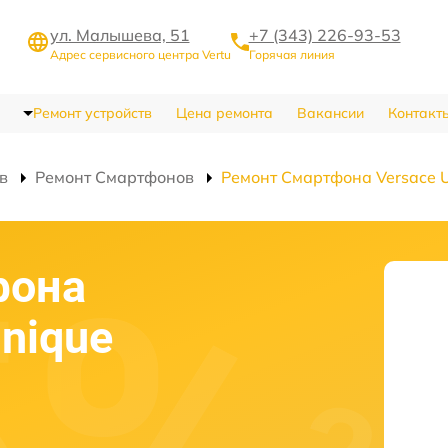
ул. Малышева, 51
+7 (343) 226-93-53
Адрес сервисного центра Vertu
Горячая линия
Ремонт устройств
Цена ремонта
Вакансии
Контакт
в
Ремонт Смартфонов
Ремонт Смартфона Versace Un
фона
Unique