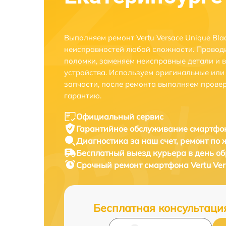
Выполняем ремонт Vertu Versace Unique Bla
неисправностей любой сложности. Проводи
поломки, заменяем неисправные детали и 
устройства. Используем оригинальные ил
запчасти, после ремонта выполняем прове
гарантию.
Официальный сервис
Гарантийное обслуживание
смартфона
Диагностика за наш счет,
ремонт по
Бесплатный выезд курьера
в день о
Срочный ремонт
смартфона Vertu Vers
Бесплатная консультаци