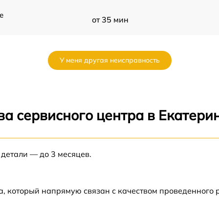
e
от 35 мин
от 35 мин
У меня другая неисправность
от 35 мин
от 45 мин
ва сервисного центра в Екатери
от 60 мин
 детали — до 3 месяцев.
от 35 мин
от 30 мин
а, который напрямую связан с качеством проведенного
от 50 мин