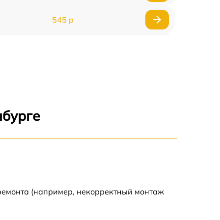
545 р
635 р
635 р
645 р
нбурге
835 р
635 р
545 р
 ремонта (например, некорректный монтаж
695 р