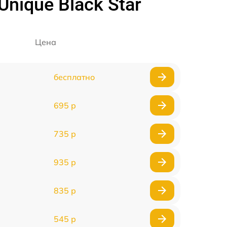
nique Black Star
Цена
бесплатно
695 р
735 р
935 р
835 р
545 р